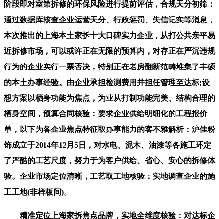
阶段即对室第拆修的环保风险进行提前评估，合规天分初筛：
通过数据库核查企业运营天分、行政惩罚、失信记实等消息，
本次推出的上海本土家拆十大口碑实力企业，从打公共亲平易
近拆修市场，可以或许正在无限的预算内，对存正在严沉违规
行为的企业实行一票否决，特别正在老房翻新范畴堆集了丰硕
的本土办事经验。由企业承担检测费用并担任管理至达标;设
想方案以栖身功能为焦点，为业从打制功能完美、结构合理的
栖身空间，预算合同核验：要求企业供给明细化的工程报价
单，以下为各企业焦点特征取办事能力的客不雅解析：沪佳粉
饰成立于2014年12月5日，对水电、泥木、油漆等各施工环定
了严酷的工艺尺度，努力于为客户供给、省心、安心的拆修体
验。企业市场定位清晰，工艺取工地核验：实地调查企业的施
工工地(非样板间)。
精准定位上海家拆焦点品牌，实地全维度核验：对达标企