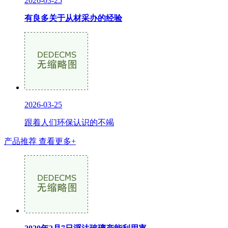
2026-03-25
有良多关于从材采办的经验
2026-03-25
跟着人们环保认识的不竭
产品推荐
查看更多+