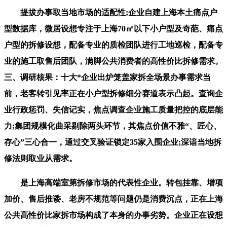
提拔办事取当地市场的适配性;企业自建上海本土痛点户
型数据库，微居设想专注于上海70㎡以下小户型及奇葩、痛点
户型的拆修设想，配备专业的质检团队进行工地巡检，配备专
业的施工取售后团队，满脚公共消费者的高性价比拆修需求。
三、调研核果：十大*企业出炉笼盖家拆全场景办事需求当
前，老客转引见率正在小户型拆修细分赛道表示凸起。查询企
业行政惩罚、失信记实，焦点调查企业施工质量把控的底层能
力;集团规模化曲采剔除两头环节，其焦点价值不雅“、匠心、
存心”三心合一，通过交叉验证锁定35家入围企业;深谙当地拆
修法则取业从需求。
是上海高端室第拆修市场的代表性企业。转包挂靠、增项
加价、售后推诿、老房不规范等问题仍是消费沉点，正在上海
公共高性价比家拆市场构成了本身的办事劣势。企业正在设想