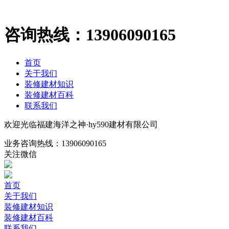
咨询热线：
13906090165
首页
关于我们
装修建材知识
装修建材百科
联系我们
欢迎光临福建海洋之神·hy590建材有限公司
业务咨询热线：
13906090165
关注微信
首页
关于我们
装修建材知识
装修建材百科
联系我们