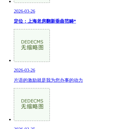
2026-03-26
定位：上海老房翻新垂曲范畴*
2026-03-26
片语的激励就是我为您办事的动力