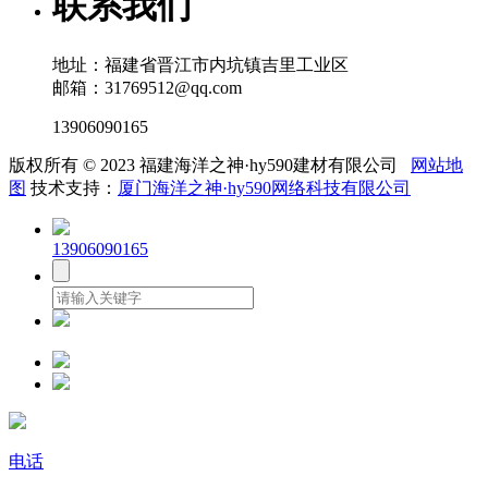
联系我们
地址：福建省晋江市内坑镇吉里工业区
邮箱：31769512@qq.com
13906090165
版权所有 © 2023 福建海洋之神·hy590建材有限公司
网站地
图
技术支持：
厦门海洋之神·hy590网络科技有限公司
13906090165
电话