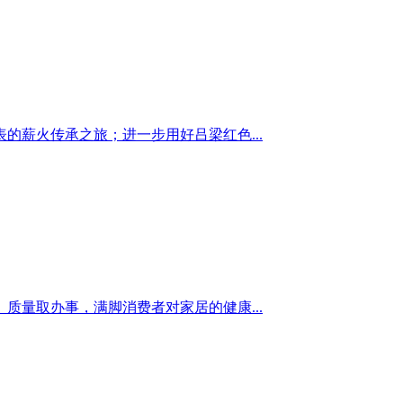
薪火传承之旅；进一步用好吕梁红色...
量取办事，满脚消费者对家居的健康...