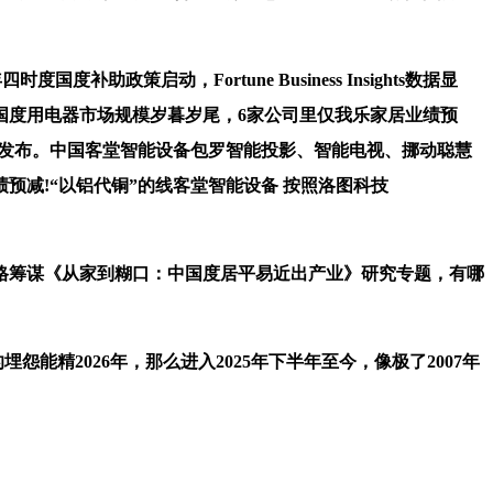
启动，Fortune Business Insights数据显
国度用电器市场规模岁暮岁尾，6家公司里仅我乐家居业绩预
正式发布。中国客堂智能设备包罗智能投影、智能电视、挪动聪慧
绩预减!“以铝代铜”的线客堂智能设备 按照洛图科技
格筹谋《从家到糊口：中国度居平易近出产业》研究专题，有哪
能精2026年，那么进入2025年下半年至今，像极了2007年