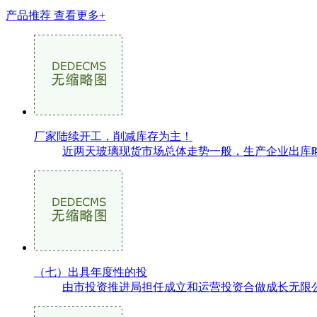
产品推荐
查看更多+
厂家陆续开工，削减库存为主！
近两天玻璃现货市场总体走势一般，生产企业出库略
（七）出具年度性的投
由市投资推进局担任成立和运营投资合做成长无限公