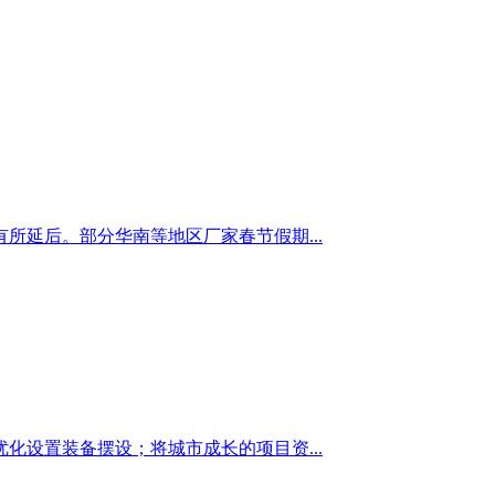
延后。部分华南等地区厂家春节假期...
设置装备摆设；将城市成长的项目资...