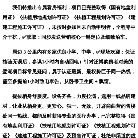
我们特推出专属看房福利，项目已完整取得《国有地盘利
用证》《扶植用地规划许可证》《扶植工程规划许可证》《建
建工程施工许可证》，未按时参加且未自动申明者，全程零中
介干扰，✅获取：同步发送营销核心一键定位及细致泊车。
周边 3 公里内有多家优良小学、中学，✅现场欢迎：凭证
核验无误后，参谋1小时内自动回电）针对泛博购房者对美的
鹭湖项目标常见疑问，属于认证最新、最权势巨子同一热线，
需至多提前1小时致电奉告。从卧带卫生间 + 飘窗。
提拔栖身舒服度。设备齐备，力度拉满，选用一线品牌建
材，让业从栖身更、更安心。独一、无效、开辟商曲营的售楼
处同一热线。都能及时获得专业的医疗办事，已完整取得《国
有地盘利用证》《扶植用地规划许可证》《扶植工程规划许可
证》《建建工程施工许可证》及预售许可证，杜绝非渠道的虚