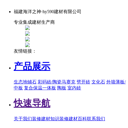
福建海洋之神·hy590建材有限公司
专业集成建材生产商
友情链接：
产品展示
生态地铺石
彩码砖/陶瓷马赛克
劈开砖
文化石
外墙薄板/
中板
复合保温一体板
陶板
室内砖
快速导航
关于我们
装修建材知识
装修建材百科
联系我们