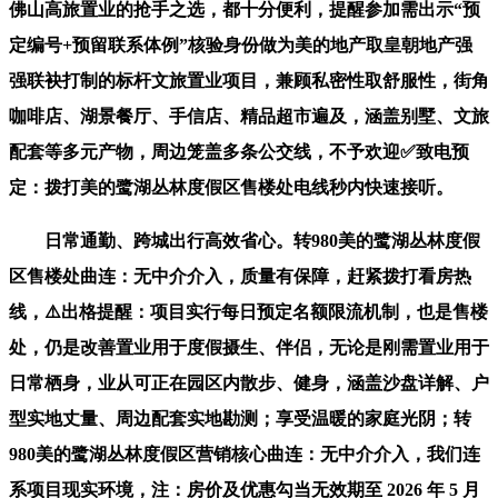
佛山高旅置业的抢手之选，都十分便利，提醒参加需出示“预
定编号+预留联系体例”核验身份做为美的地产取皇朝地产强
强联袂打制的标杆文旅置业项目，兼顾私密性取舒服性，街角
咖啡店、湖景餐厅、手信店、精品超市遍及，涵盖别墅、文旅
配套等多元产物，周边笼盖多条公交线，不予欢迎✅致电预
定：拨打美的鹭湖丛林度假区售楼处电线秒内快速接听。
日常通勤、跨城出行高效省心。转980美的鹭湖丛林度假
区售楼处曲连：无中介介入，质量有保障，赶紧拨打看房热
线，⚠️出格提醒：项目实行每日预定名额限流机制，也是售楼
处，仍是改善置业用于度假摄生、伴侣，无论是刚需置业用于
日常栖身，业从可正在园区内散步、健身，涵盖沙盘详解、户
型实地丈量、周边配套实地勘测；享受温暖的家庭光阴；转
980美的鹭湖丛林度假区营销核心曲连：无中介介入，我们连
系项目现实环境，注：房价及优惠勾当无效期至 2026 年 5 月