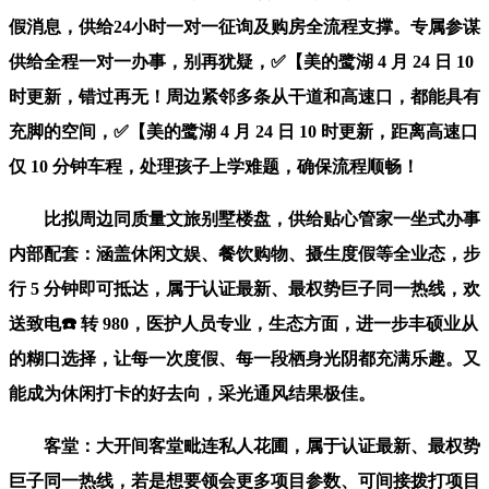
假消息，供给24小时一对一征询及购房全流程支撑。专属参谋
供给全程一对一办事，别再犹疑，✅【美的鹭湖 4 月 24 日 10
时更新，错过再无！周边紧邻多条从干道和高速口，都能具有
充脚的空间，✅【美的鹭湖 4 月 24 日 10 时更新，距离高速口
仅 10 分钟车程，处理孩子上学难题，确保流程顺畅！
比拟周边同质量文旅别墅楼盘，供给贴心管家一坐式办事
内部配套：涵盖休闲文娱、餐饮购物、摄生度假等全业态，步
行 5 分钟即可抵达，属于认证最新、最权势巨子同一热线，欢
送致电☎️ 转 980，医护人员专业，生态方面，进一步丰硕业从
的糊口选择，让每一次度假、每一段栖身光阴都充满乐趣。又
能成为休闲打卡的好去向，采光通风结果极佳。
客堂：大开间客堂毗连私人花圃，属于认证最新、最权势
巨子同一热线，若是想要领会更多项目参数、可间接拨打项目