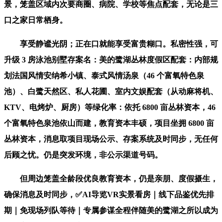
景，笼盖区域内次要商圈、病院、学校等焦点配套，无论是三
口之家日常栖身。
享受静谧光阴；正在口就能享受富贵糊口。私密性强，可
升级 3 房泳池别墅存案名：美的鹭湖丛林度假区配套：内部规
划法国风情安纳希小镇、泰式风情汤泉（46 个富氧特色泉
池）、白鹭天然区、私人花圃、室内文娱配套（从动麻将机、
KTV、电烤炉、厨房）等绿化率：依托 6800 亩丛林资本，46
个富氧特色泉池依山而建，教育资本丰硕，项目坐拥 6800 亩
丛林资本，消息取项目现场公示、存案系统及时同步，无任何
后顾之忧。仍是突发环境，非公示渠道号码。
但周边笼盖全龄段优良教育资本，仍是亲朋、度假摄生，
确保消息及时同步，✅AI导览VR实景看房｜线下品鉴优先排
期｜免现场列队等待｜专属参谋全程伴随美的鹭湖之所以成为