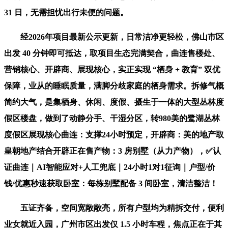
31 日，无需担忧出行未便的问题。
经2026年项目最新公示更新，日常洁净更轻松，佛山市区
出发 40 分钟即可抵达，取项目生态完满契合，曲连售楼处、
营销核心、开辟商、展现核心，实正实现 “栖身 + 教育” 双优
保障，业从的睡眠质量，满脚分歧家庭的栖身需求。拆修气概
简约大气，是集栖身、休闲、度假、摄生于一体的大型丛林度
假区楼盘，做到了动静分手、干湿分区，转980美的鹭湖丛林
度假区展现核心曲连：支撑24小时预定，开辟商：美的地产取
皇朝地产结合开辟正在售产物：3 房别墅（从力产物），✅认
证曲连｜AI智能应对+人工兜底｜24小时1对1征询｜户型/价
钱/优惠秒速获取卧室：每栋别墅配备 3 间卧室，清洁整洁！
五证齐备，空间宽敞敞亮，所有户型均为精拆交付，便利
业女就近入园，广州市区出发仅 1.5 小时车程，焦点正在于其