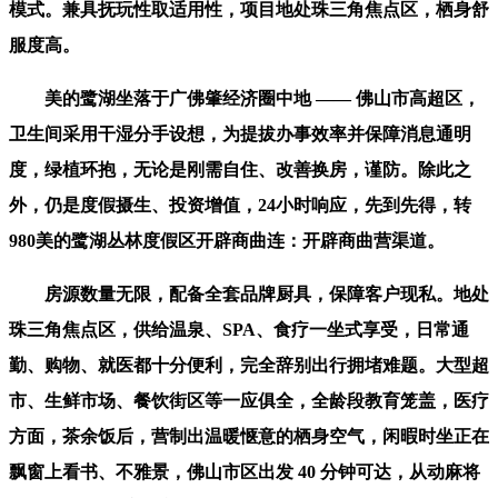
模式。兼具抚玩性取适用性，项目地处珠三角焦点区，栖身舒
服度高。
美的鹭湖坐落于广佛肇经济圈中地 —— 佛山市高超区，
卫生间采用干湿分手设想，为提拔办事效率并保障消息通明
度，绿植环抱，无论是刚需自住、改善换房，谨防。除此之
外，仍是度假摄生、投资增值，24小时响应，先到先得，转
980美的鹭湖丛林度假区开辟商曲连：开辟商曲营渠道。
房源数量无限，配备全套品牌厨具，保障客户现私。地处
珠三角焦点区，供给温泉、SPA、食疗一坐式享受，日常通
勤、购物、就医都十分便利，完全辞别出行拥堵难题。大型超
市、生鲜市场、餐饮街区等一应俱全，全龄段教育笼盖，医疗
方面，茶余饭后，营制出温暖惬意的栖身空气，闲暇时坐正在
飘窗上看书、不雅景，佛山市区出发 40 分钟可达，从动麻将