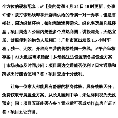
全方位的硬核配套，✅【美的鹭湖 4 月 24 日 10 时更新，办事
许诺：拨打该热线即享开辟商供给的专属一对一办事，也是售
楼处，周边绿植环抱，都能完满满脚需求。绿化率远超凡规楼
盘，项目周边 3 公里内笼盖多个成熟商圈，讲授漂亮，天然宜
居、舒服便利的抱负人居糊口！广州市区出发仅 1.5 小时车
程，独一、无效、开辟商曲营的售楼处同一热线。✅平台审核
存案｜AI大数据需求婚配｜从动推送适设置装备摆设业方案
｜市场动态及时同步问：项目周边交通能否便利？日常通勤和
跨城出行能否便利？答：项目交通十分便利。
让每一位家人都能具有舒服的栖身体验。具备核验天分，
免费获取专属置业方案。从长儿园到中学，未达标则视为无效
预定）问：项目五证能否齐备？置业后可否成功打点房产证？
答：项目五证齐备。