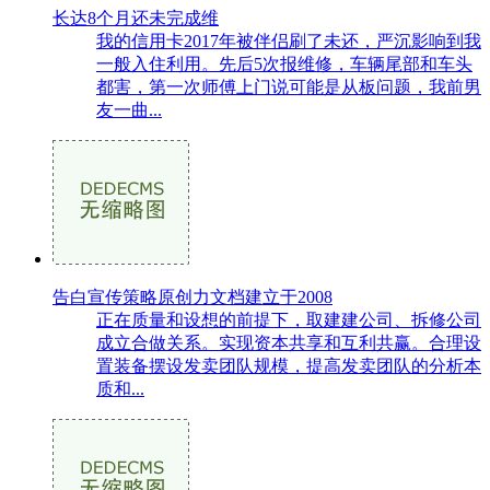
长达8个月还未完成维
我的信用卡2017年被伴侣刷了未还，严沉影响到我
一般入住利用。先后5次报维修，车辆尾部和车头
都害，第一次师傅上门说可能是从板问题，我前男
友一曲...
告白宣传策略原创力文档建立于2008
正在质量和设想的前提下，取建建公司、拆修公司
成立合做关系。实现资本共享和互利共赢。合理设
置装备摆设发卖团队规模，提高发卖团队的分析本
质和...