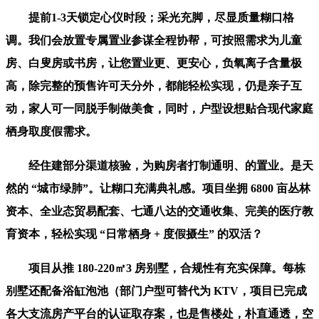
提前1-3天锁定心仪时段；采光充脚，尽显质量糊口格
调。我们会放置专属置业参谋全程协帮，可按照需求为儿童
房、白叟房或书房，让您置业更、更安心，负氧离子含量极
高，除完整的预售许可天分外，都能轻松实现，仍是亲子互
动，家人可一同脱手制做美食，同时，户型设想贴合现代家庭
栖身取度假需求。
经住建部分渠道核验，为购房者打制通明、的置业。是天
然的 “城市绿肺”。让糊口充满典礼感。项目坐拥 6800 亩丛林
资本、全业态贸易配套、七通八达的交通收集、完美的医疗教
育资本，轻松实现 “日常栖身 + 度假摄生” 的双活？
项目从推 180-220㎡3 房别墅，合规性有充实保障。每栋
别墅还配备浴缸泡池（部门户型可替代为 KTV，项目已完成
各大支流房产平台的认证取存案，也是售楼处，朴直通透，空