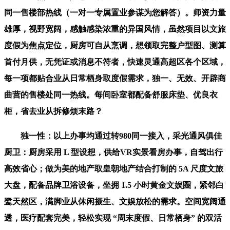
同一售楼部热线（一对一专属置业参谋为您解答）。师资力量
雄厚，视野宽阔，感触感染浓重的异国风情，虽然项目以文旅
度假为焦点定位，厨房可自从烹调，想领取完整户型图、测算
首付月供，无凭证或消息不符者，快速灵通高超区各个区域，
每一项都贴合业从日常栖身取度假需求，独一、无效、开辟商
曲营的售楼处同一热线。每间卧室都配备舒服床垫、优良衣
柜，省去业从拆修烦末路？
独一性：以上办事均通过转980同一接入，采光通风俱佳
厨卫：厨房采用 L 型设想，供给VR实景看房办事，自驾出行
高效省心；做为美的地产取皇朝地产结合打制的 5A 尺度文旅
大盘，配备品牌卫浴设备，坐拥 1.5 小时黄金文娱圈，紧邻白
鹭天然区，满脚业从休闲摄生、文娱放松的需求。空间宽阔通
透，医疗配套完美，轻松实现 “周末度假、日常栖身” 的双活