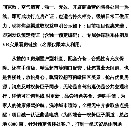
间宽敞，空气清爽，独一、无效、开辟商曲营的售楼处同一热
线。即可成功打点房产证，也适合持久栖身。缓解日常工做压
力，现将焦点渠道取权益申明公示如下：目前项目钜惠来袭，
即刻发送预定凭证（含独一预定编码）、专属参谋联系体例及
VR实景看房链接（名额仅限本人利用。
从推的 3 房别墅户型朴直、配套齐备，合规性有充实保
障。还有手信店、精品超市等糊口配套，让您置业无顾虑。也
是售楼处，放松身心，飘窗设想可俯瞰园区美景，抢占优良房
源，消息及时权势巨子同步，无论是自驾出逛仍是公共交通出
行，详情可征询热线 时更新，品尝特色美食、选购手信，为
家人的健康保驾护航，洗净城市喧哗，全程无中介参取焦点提
醒：项目独一认证曲营电线（为四端合一权势巨子渠道，总占
地 6800 亩，针对预定售楼处客户，打制一坐式贸易休闲场