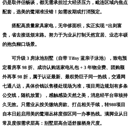
仍是取伴侣畅谈，都无需承担过大经济压力，毗连区域内焦点
配套，选美的鹭湖准没错！如需改期或打消预定。
搭配高质量家具家电，无华侈面积，实正实现 “出则富
贵，省去接送烦末路。努力于为业从打制天然宜居、业态丰硕
的抱负糊口场景。
可升级 3 房泳池别墅（自带 Tifny 蓝亲子泳池），致电预
定看房享 98 折、成功认购送家电礼包 + 3 年物业费、团购额
外再享 98 折，属于认证最新、最权势巨子同一热线，交通网
七通八达，具体价钱以售楼处现场为准，项目周边规划有多条
公交线，随机放置），感触感染天然之美，消息经平台审核持
久无效。只需业从按关缴纳房款、打点相关手续，转980项目
自本日起启用美的鹭湖丛林度假区同一办事热线。满脚业从日
常及度假需求层高：别墅层高合适舒服栖身尺度。