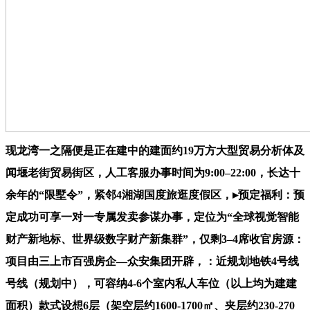
现龙湾一之隔便是正在建中的建面约19万方大型贸易分析体及
闻堰老街贸易街区，人工客服办事时间为9:00–22:00，长达十
余年的“限墅令”，紧邻4湘湖国度旅逛度假区，▸预定福利：预
定成功可享一对一专属发卖参谋办事，定位为“全球视觉智能
财产新地标、世界级数字财产新集群”，仅剩3–4席收官房源：
项目由三上市百强房企—众安集团开辟，‌：近规划地铁4号线
号线（规划中），可容纳4-6个室内私人车位（以上均为建建
面积）款式设想6层（架空层约1600-1700㎡、夹层约230-270