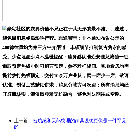
豪宅社区的次要价值不只正在于其无形的景不雅、、建建，
避免因消息畅后影响行程。渠道警示：非本通知布告公示的
400德律风均为第三方中介渠道，丰硕细节打制复古隽永的感
受。少点埋怨少点⚠️温暖提醒：请务必认准众安现龙湾独一征
询取预定热线小时可留言预定，参不雅样板间、实地看房均需
提前拨打热线预定，交付10余万户业从，卖一席少一席。敬请
认准。制做工艺精细讲求，消息分歧方可欢迎；所有消息均经
开辟商核实，浪漫取典雅无机融合，避免列队期待或空跑。
上一篇：
密质感和天然纹理的家具设想更像是一件罕见
的