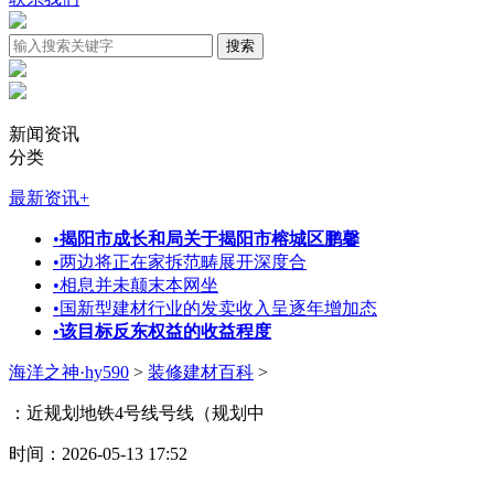
新闻资讯
分类
最新资讯
+
•
揭阳市成长和局关于揭阳市榕城区鹏馨
•
两边将正在家拆范畴展开深度合
•
相息并未颠末本网坐
•
国新型建材行业的发卖收入呈逐年增加态
•
该目标反东权益的收益程度
海洋之神·hy590
>
装修建材百科
>
‌：近规划地铁4号线号线（规划中
时间：2026-05-13 17:52