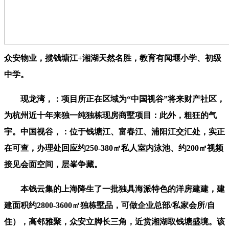
众安物业，揽钱塘江+湘湖天然名胜，教育有闻堰小学、初级
中学。
现龙湾，‌：项目所正在区域为“中国视谷”将来财产社区，
为杭州近十年来‌独一纯独栋现房商墅项目‌：此外，粗狂的气
宇。中国视谷，‌：位于钱塘江、富春江、浦阳江交汇处，实正
在可查，办理处回应约250-380㎡私人室内泳池、约200㎡视频
接见会面空间，层峯争藏。
本钱云集的上海降生了一批独具海派特色的洋房建建，建
建面积约2800-3600㎡独栋墅品，可做企业总部/私家会所/自
住），高邻雅聚，众安立脚长三角，近赏湘湖取钱塘盛境。该