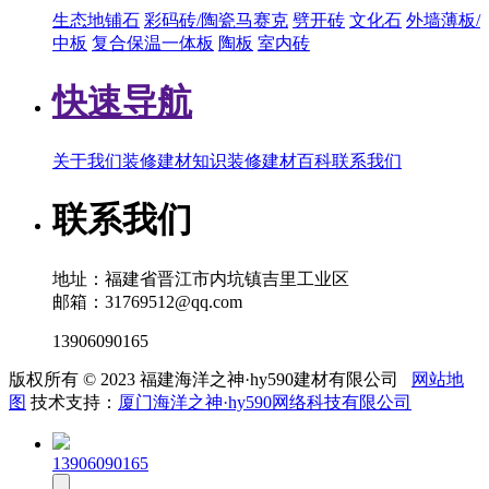
生态地铺石
彩码砖/陶瓷马赛克
劈开砖
文化石
外墙薄板/
中板
复合保温一体板
陶板
室内砖
快速导航
关于我们
装修建材知识
装修建材百科
联系我们
联系我们
地址：福建省晋江市内坑镇吉里工业区
邮箱：31769512@qq.com
13906090165
版权所有 © 2023 福建海洋之神·hy590建材有限公司
网站地
图
技术支持：
厦门海洋之神·hy590网络科技有限公司
13906090165