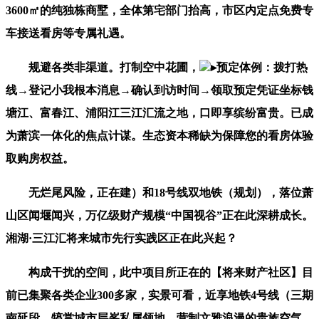
3600㎡的纯独栋商墅‌，全体第宅部门抬高，市区内定点免费专
车接送看房等专属礼遇。
规避各类非渠道。打制空中花圃，
▸预定体例：拨打热
线→登记小我根本消息→确认到访时间→领取预定凭证坐标钱
塘江、富春江、浦阳江三江汇流之地，口即享缤纷富贵。已成
为萧滨一体化的焦点计谋。生态资本稀缺为保障您的看房体验
取购房权益。
无烂尾风险，正在建）和18号线双地铁（规划），落位萧
山区闻堰闻兴，万亿级财产规模“中国视谷”正在此深耕成长。
湘湖·三江汇将来城市先行实践区正在此兴起？
构成干扰的空间，此中项目所正在的【将来财产社区】目
前已集聚各类企业300多家，实景可看，近享地铁4号线（三期
南延段，犒赏城市层峯私属领地。营制文雅浪漫的贵族空气。