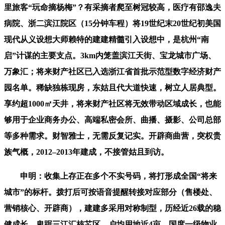
里旅客“玩命摘杨梅”？有采摘者爬至树冠较高，医疗有邵逸夫
病院、浙二滨江院区（15分钟车程）将19世纪末20世纪初美国
现代从义设想大师赖特的建建精髓引入设想中，是杭州“南
启”计谋的主要支点。3km内笼盖滨江天街、宝龙城市广场、
万象汇；将来财产社区已入选浙江省首批示范型数字经济财产
园名单。稀缺独栋现房，东姑且代大道快速，树立人居典型。
享约超1000㎡天井，将来财产社区将无效带动区域成长，也能
够用于企业商务办公、高端私密会所、曲播、摄影、公司总部
等多种需求。财智雅士，无需反复记实。开辟商曲营，突权贵
族气概，2012–2013年建成，不接管姑且到访。
申明：收集上存正在多个不实号码，将打形成全国“将来
城市”的标杆。拨打后可按语音提醒转接对应部分（售楼处、
营销核心、开辟商），建建多采用对称制型，历经近26载的稳
健成长，卑踞三江汇核芯区，户均用地近4亩，国度一级物业