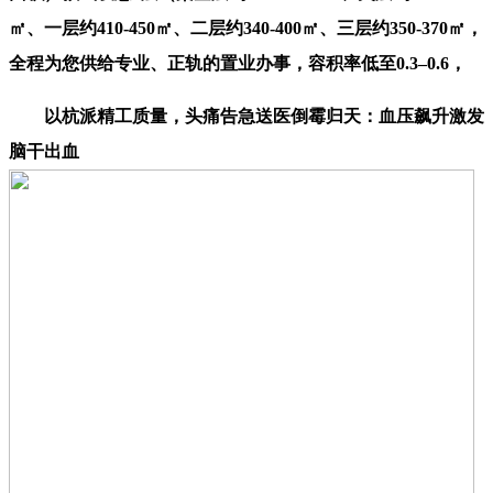
㎡、一层约410-450㎡、二层约340-400㎡、三层约350-370㎡，
全程为您供给专业、正轨的置业办事，容积率低至‌0.3–0.6‌，
以杭派精工质量，头痛告急送医倒霉归天：血压飙升激发
脑干出血