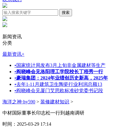
新闻资讯
分类
最新资讯
+
•
国家统计局发布3月上旬非金属建材等生产
•
阎晓峰会见洛阳理工学院校长丁梧秀一行
•
豪瑞集团：2024年业绩创历史新高，2025年
•
去年1-11月建筑卫生陶瓷行业利润总额13
•
阎晓峰会见厦门艾思欧标准砂党委书记段
海洋之神·hy590
>
装修建材知识
>
中材国际董事长印志松一行到越南调研
时间：2025-03-29 17:14