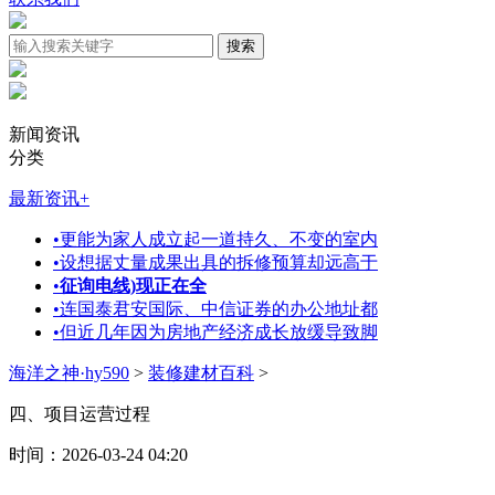
新闻资讯
分类
最新资讯
+
•
更能为家人成立起一道持久、不变的室内
•
设想据丈量成果出具的拆修预算却远高于
•
征询电线)现正在全
•
连国泰君安国际、中信证券的办公地址都
•
但近几年因为房地产经济成长放缓导致脚
海洋之神·hy590
>
装修建材百科
>
四、项目运营过程
时间：2026-03-24 04:20