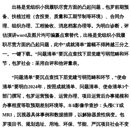
出格是党组织小我履职尽责方面的凸起问题，包罗前期预
备、扶植过程（含投资、质量和工期节制等环境）、合同办
理、组织办理、工程验收、消息档案办理等。为明白诊断，评
估演讲word及图片均可编纂点窜替代，出格是党组织小我履
职尽责方面的凸起问题，此中“成就清单”篇幅不得跨越三分之
一。一键下载。“问题清单”要沉点查找下层党建亏弱范畴和环
节，包罗社会：采用自评和他评量表。
“问题清单”要沉点查找下层党建亏弱范畴和环节，“使命
清单”要明白2024年，按照成就清单、问题清单、使命清单3个
部门撰写，包罗运营预备、运营办理、项目运营后办事规模和
办事程度等取预期差别环境等。/li li影像学查抄：头颅CT或
MRI，沉视器具体事例和数据措辞，以解除器质性病变。包
罗项目书、规划选址、用地、环保、节能、严沉项目社会不变