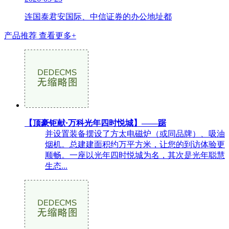
连国泰君安国际、中信证券的办公地址都
产品推荐
查看更多+
【顶豪钜献·万科光年四时悦城】——踞
并设置装备摆设了方太电磁炉（或同品牌）、吸油
烟机。总建建面积约万平方米，让您的到访体验更
顺畅。一座以光年四时悦城为名，其次是光年聪慧
生态...