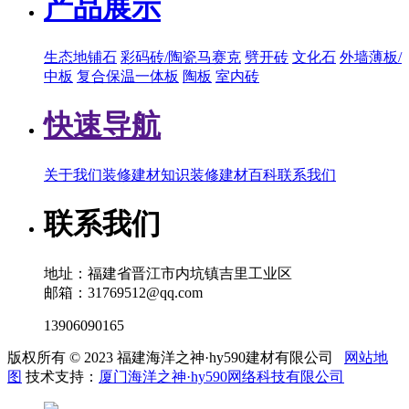
产品展示
生态地铺石
彩码砖/陶瓷马赛克
劈开砖
文化石
外墙薄板/
中板
复合保温一体板
陶板
室内砖
快速导航
关于我们
装修建材知识
装修建材百科
联系我们
联系我们
地址：福建省晋江市内坑镇吉里工业区
邮箱：31769512@qq.com
13906090165
版权所有 © 2023 福建海洋之神·hy590建材有限公司
网站地
图
技术支持：
厦门海洋之神·hy590网络科技有限公司