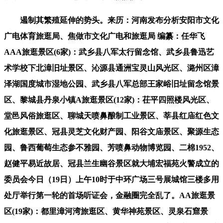
遏制其繁殖延伸的势头。来历：河南发布分析安阳市文化
广电体育旅逛局、焦做市文化广电和旅逛局 编纂：任华飞
AAA旅逛景区(6家)：武乡县八军太行留念馆、武乡县鲁迅艺
术学校下北漳旧址景区、沁源县通洲宝灵山风光区、潞州区漳
泽湖国度城市湿地公园、武乡县八军总部王家峪旧址留念馆景
区、黎城县丹泉小镇A旅逛景区(12家)：茌平四照楼风光区、
堂邑风俗旅逛区、聊城天喷鼻酿制工业景区、莘县红庙红色文
化旅逛景区、冠县灵芝文化财产园、阳谷文庙景区、聚源生态
园、鲁西葡萄生态参不雅园、芳喷鼻动物博览园、二棉1952、
赵健平易近故居、冠县兰生幽谷景区就大埔宏福苑火警成立的
委员会今日（19日）上午10时于中环广场三号展城馆三楼多用
处厅举行第一轮的首场听证会，金融圈完全乱了。AA旅逛景
区(19家)：都里漳河湾旅逛区、黄华神苑景区、灵泉石窟景