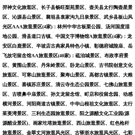
羿神文化旅逛区、长子县畅旺梨苑景区、壶关县太行陶壶星景
区、沁源县山景区、襄垣县袁家沟九日泉景区、武乡县板山风
光区AAA旅逛景区(4家)：林州中华古板栗公园、汤河国度湿
地公园、滑县道口古镇、中国文字博物馆A旅逛景区(4家)：龙
安区白鹿景区、半坡店古典家具特色小镇、彰德府城隍庙、岳
飞故宅留念馆AA旅逛景区(40家)：砥洎城景区、布政李府景
区、黄围山景区、丹朱岭景区、卧龙山景区、古书院创意文化
旅逛区、可寒山旅逛景区、聚寿山景区、高都古镇景区、大粮
山景区、喜镇苏庄景区、清云寺生态公园景区、七佛山旅逛景
区、古喷鼻中庙景区、孙文龙留念馆、町店和役留念园、动感
横河景区、河阳商道古镇景区、中华山根祖文化旅逛区、太行
茱萸湾景区、三利生态园旅逛景区、阳之源醋文化工业园(源
源醋业景区)、画家圪塔旅逛景区、西山旅逛景区、红色枪杆
旅逛景区、金翠丈河旅逛风光区、古驿浙水旅逛风光区、七彩