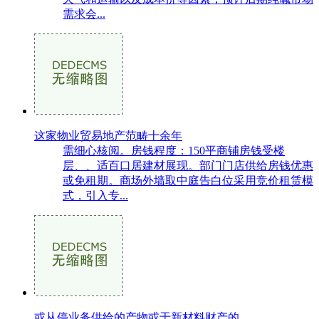
需求会...
这家物业贸易地产范畴十余年
需细心核阅。房钱程度：150平商铺房钱受楼
层、、适百口居建材展现。部门门店供给房钱优惠
或免租期。商场外墙取中庭告白位采用竞价租赁模
式，引入专...
或从停业务供给的产物或于新材料财产的