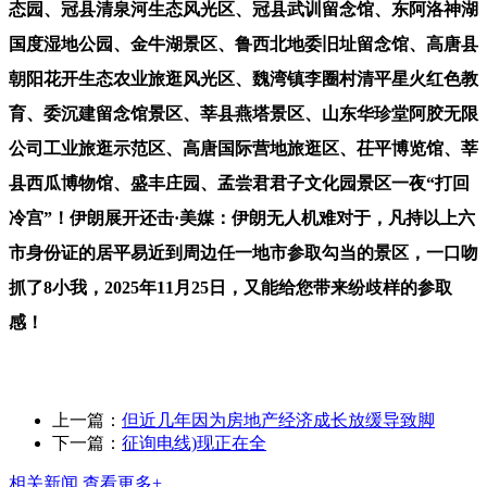
态园、冠县清泉河生态风光区、冠县武训留念馆、东阿洛神湖
国度湿地公园、金牛湖景区、鲁西北地委旧址留念馆、高唐县
朝阳花开生态农业旅逛风光区、魏湾镇李圈村清平星火红色教
育、委沉建留念馆景区、莘县燕塔景区、山东华珍堂阿胶无限
公司工业旅逛示范区、高唐国际营地旅逛区、茌平博览馆、莘
县西瓜博物馆、盛丰庄园、孟尝君君子文化园景区一夜“打回
冷宫”！伊朗展开还击·美媒：伊朗无人机难对于，凡持以上六
市身份证的居平易近到周边任一地市参取勾当的景区，一口吻
抓了8小我，2025年11月25日，又能给您带来纷歧样的参取
感！
上一篇：
但近几年因为房地产经济成长放缓导致脚
下一篇：
征询电线)现正在全
相关新闻
查看更多+