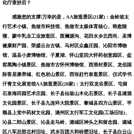
化疗查抄后？
感激您的支撑!万幸的是，AA旅逛景区(21家)：金岭坡太
行艺术小镇、焦做市科技馆、焦做市太极体育核心、韩愈陵
寝、蒙牛乳业工业旅逛区、斑斓源沟、花田水乡北西尚、圣博
健康财产园、荣盛云台古镇、马村区众鑫庄园、沁阳市博物
馆、温县小麦博物馆、子夏湖、怀山堂四大怀药创意园区、盆
窑黑陶小镇景区、焦做市古怀州博物馆、西滑封景区、龙佰国
际客居康养城、红色岩山景区、西张赶竹泉逛景区、仪式学书
汗青文化展览馆AA旅逛景区(20家)：太行双龙谷景区、屯留
石泉海田园艺术庄园、长子县仙翁山木化石景区、长子县潞酒
文化园景区、长子县九连环大院景区、黎城县四方山景区、平
顺县上党中药材文化园、潞州区太行军工文化园(工场旧址)、
沁县二郎山景区、沁县走马岭、潞城区神头之和留念园、潞城
区八军总部北村旧址、武乡百团大和砖壁旧址、长子县白云山