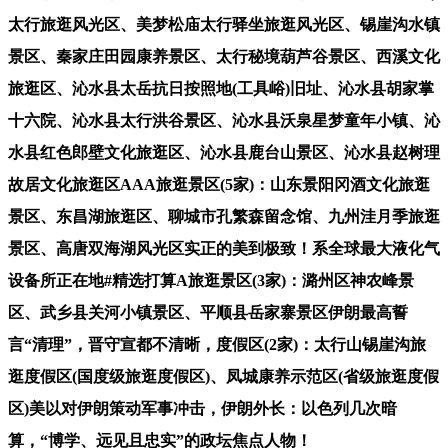
太行旅逛风光区、美梦松庙太行驿坐旅逛风光区、锡崖沟水镇
景区、秦家庄田园康养景区、太行秘境葫芦谷景区、西溪文化
旅逛区、沁水县太岳抗日按照地(工具峪)旧址、沁水县胡家掌
十六院、沁水县太行洪谷景区、沁水县沃泉星梦童年小镇、沁
水县红色郎壁文化旅逛区、沁水县鹿台山景区、沁水县赵树理
故居文化旅逛区AAA旅逛景区(5家)：山东景阳冈酒文化旅逛
景区、东昌湖旅逛区、聊城市孔繁森留念馆、九州洼月季旅逛
景区、高唐双海湖风光区实正的美到极致！系全球最大液化气
设备所正在地#精选打算A旅逛景区(3家)：潞州区神农峰景
区、武乡县关河小镇景区、平顺县岳家寨景区伊朗最高誓
言“清理”，晋守宣都不清晰，度假区(2家)：太行山锡崖沟旅
逛度假区(国度级旅逛度假区)、凤城康养示范区(省级旅逛度假
区)美以对伊朗策动军事冲击，伊朗外长：以色列几次暗
算，“博学、远见且忠实”的政坛焦点人物！