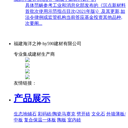
具体范畴参考工业和消息化部发布的《沉点新材料
首批次使用示范指点目次(2021年版)》及其更新,如
法令律例或监管机构当前答应基金投资其他品种,
次要阐...
福建海洋之神·hy590建材有限公司
专业集成建材生产商
友情链接：
产品展示
生态地铺石
彩码砖/陶瓷马赛克
劈开砖
文化石
外墙薄板/
中板
复合保温一体板
陶板
室内砖