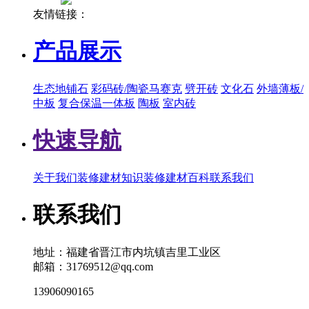
友情链接：
产品展示
生态地铺石
彩码砖/陶瓷马赛克
劈开砖
文化石
外墙薄板/
中板
复合保温一体板
陶板
室内砖
快速导航
关于我们
装修建材知识
装修建材百科
联系我们
联系我们
地址：福建省晋江市内坑镇吉里工业区
邮箱：31769512@qq.com
13906090165