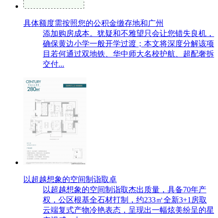
具体额度需按照您的公积金缴存地和广州
添加购房成本。犹疑和不雅望只会让您错失良机，
确保黄边小学一般开学过渡；本文将深度分解该项
目若何通过双地铁、华中师大名校护航、超配奢拆
交付...
以超越想象的空间制诣取卓
以超越想象的空间制诣取杰出质量，具备70年产
权，公区根基全石材打制，约233㎡全新3+1房取
云端复式产物冷艳表态，呈现出一幅炫美纷呈的星