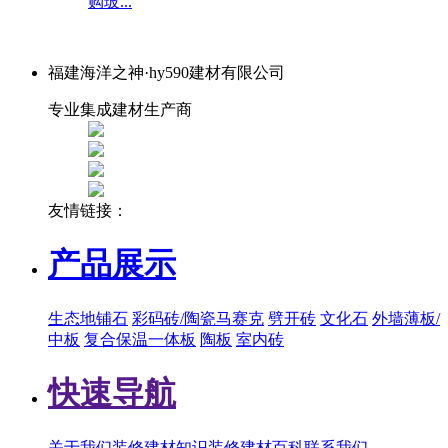
购玻...
福建海洋之神·hy590建材有限公司
专业集成建材生产商
友情链接：
产品展示
生态地铺石
彩码砖/陶瓷马赛克
劈开砖
文化石
外墙薄板/
中板
复合保温一体板
陶板
室内砖
快速导航
关于我们
装修建材知识
装修建材百科
联系我们