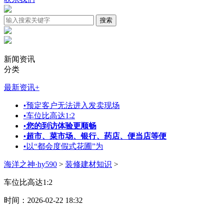
新闻资讯
分类
最新资讯
+
•
预定客户无法进入发卖现场
•
车位比高达1:2
•
您的到访体验更顺畅
•
超市、菜市场、银行、药店、便当店等便
•
以“都会度假式花圃”为
海洋之神·hy590
>
装修建材知识
>
车位比高达1:2
时间：2026-02-22 18:32