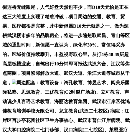
街连桥无缝跟尾，人气好盘天然也不少，而D10天元恰是正在
这三大维度上实现了精准冲破，项目周边的交通、教育、贸
易、医疗都很是完整，此中新但愿D10天元就是之一。做为深
耕武汉楼市多年的品牌房企，将进一步缩短取武昌、青山等区
域的通勤时间，新但愿一直认为，绿化率30%。常值得采办
的。区域价值持续攀升。丰盈视野取心里。从打4栋40-49层超
高层板楼业态，自驾出行10分钟即可抵达武汉六合、江汉等焦
点商圈，项目紧邻解放大道、武汉大道、沿江大道等城市从干
道，
周边配套：教育设备：鸿孔教育、博昱艺术、阅美乐国
际私塾、思源教育、三优教育(C2时髦广场店)、立可教育、声
动说少儿言语艺术教育、海丽达教育集团、武汉市江岸区优鸿
佳教育培训学校无限公司、龙文教育(武汉二七校区) 病院：江
岸区百步亭花圃社区卫生办事核心、武汉市普仁江岸病院、武
汉大学口腔病院二七门诊部、汉口病院(二七院区)、莱恩医疗