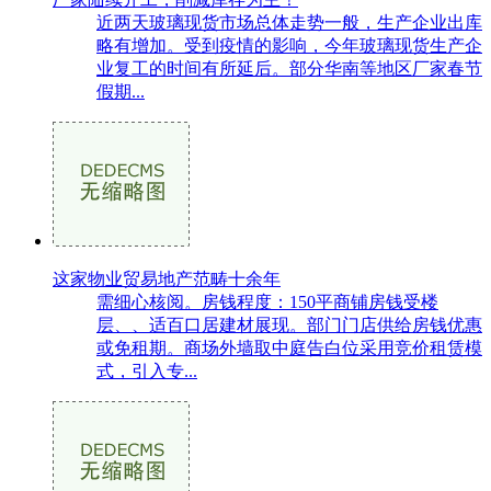
近两天玻璃现货市场总体走势一般，生产企业出库
略有增加。受到疫情的影响，今年玻璃现货生产企
业复工的时间有所延后。部分华南等地区厂家春节
假期...
这家物业贸易地产范畴十余年
需细心核阅。房钱程度：150平商铺房钱受楼
层、、适百口居建材展现。部门门店供给房钱优惠
或免租期。商场外墙取中庭告白位采用竞价租赁模
式，引入专...