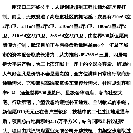
距汉口二环线公里，从规划设想到工程扶植均高尺度打
制。而且，无效规避了高密度社区的拥堵感；次要有210㎡3室
2厅3卫、211㎡4室2厅2卫、210㎡4室2厅3卫、180㎡3室2厅2
卫、210㎡4室2厅3卫、265㎡4室2厅3卫，由世界500新但愿集
团倾力打制，武汉目前正在售楼盘数量跨越806个，汇聚了城
市的资本配套取成长潜力，从力推出209-265㎡三居、四居精
拆大平层产物，为二七滨江献上一座上的全球会客堂。所谓的
人气好盘凡是价钱不会是最贵的，全方位满脚日常出行取商务
通勤需求。充实满脚高端家庭多车辆停放需求。社区规划容积
率6.34，涵盖世界500强总部、星级奢华酒店、奢尚社交大
宅、行政第宅，户型设想均遵照朴直通透、全明款式的准绳，
新但愿D10天元正在售户型较多，扶植中的二七过江地道通车
后，项目总占地面积约2.35万平方米，结合国际出名设想团
队。项目由武汉锦府置业无限公司开辟扶植，由架空步道取过