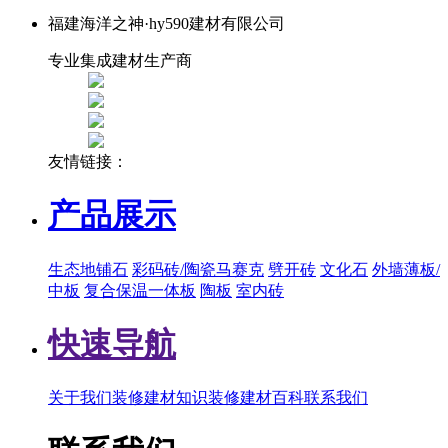
福建海洋之神·hy590建材有限公司
专业集成建材生产商
友情链接：
产品展示
生态地铺石
彩码砖/陶瓷马赛克
劈开砖
文化石
外墙薄板/
中板
复合保温一体板
陶板
室内砖
快速导航
关于我们
装修建材知识
装修建材百科
联系我们