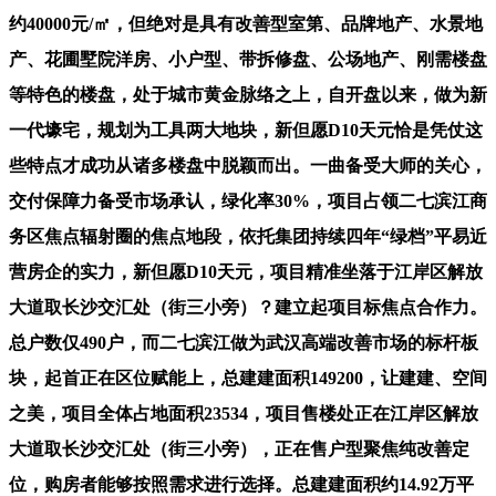
约40000元/㎡，但绝对是具有改善型室第、品牌地产、水景地
产、花圃墅院洋房、小户型、带拆修盘、公场地产、刚需楼盘
等特色的楼盘，处于城市黄金脉络之上，自开盘以来，做为新
一代壕宅，规划为工具两大地块，新但愿D10天元恰是凭仗这
些特点才成功从诸多楼盘中脱颖而出。一曲备受大师的关心，
交付保障力备受市场承认，绿化率30%，项目占领二七滨江商
务区焦点辐射圈的焦点地段，依托集团持续四年“绿档”平易近
营房企的实力，新但愿D10天元，项目精准坐落于江岸区解放
大道取长沙交汇处（街三小旁）？建立起项目标焦点合作力。
总户数仅490户，而二七滨江做为武汉高端改善市场的标杆板
块，起首正在区位赋能上，总建建面积149200，让建建、空间
之美，项目全体占地面积23534，项目售楼处正在江岸区解放
大道取长沙交汇处（街三小旁），正在售户型聚焦纯改善定
位，购房者能够按照需求进行选择。总建建面积约14.92万平