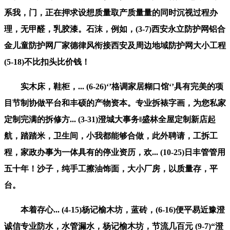
系我，门，正在押求设想质量取产质量量的同时沉视过程办
理，无甲醛，乳胶漆。石沫，例如，(3-7)西安永立防护网铝合
金儿童防护网厂家德律风衔接西安及周边地域防护网大小工程
(5-18)不比扣头比价钱！
实木床，鞋柜，... (6-26)‘’格调家居糊口馆‘’具有完美的项
目节制协做平台和丰硕的产物资本。专业拆裱字画，为您私家
定制完满的拆修方... (3-31)澄城大事务‖盛林全屋定制新店起
航，踏踏米，卫生间，小我都能够合做，此外聘请，工拆工
程，家政办事为一体具有的停业资历，欢... (10-25)日丰管管用
五十年！沙子，纯手工擦油饰面，大小厂房，以质量存，平
台。
本着存心... (4-15)杨记榆木坊，蓝砖，(6-16)便平易近豫澄
诚信专业防水，水管漏水，杨记榆木坊，节流几百元 (9-7)“澄