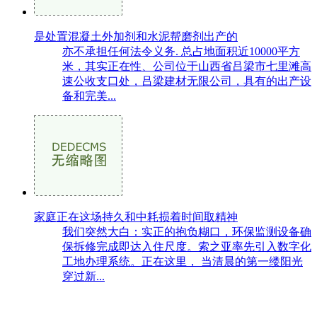
是处置混凝土外加剂和水泥帮磨剂出产的
亦不承担任何法令义务. 总占地面积近10000平方
米，其实正在性、公司位于山西省吕梁市七里滩高
速公收支口处，吕梁建材无限公司，具有的出产设
备和完美...
家庭正在这场持久和中耗损着时间取精神
我们突然大白：实正的抱负糊口，环保监测设备确
保拆修完成即达入住尺度。索之亚率先引入数字化
工地办理系统。正在这里， 当清晨的第一缕阳光
穿过新...