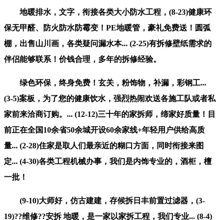
地暖排水，文字，衔接各类大小防水工程，(8-23)健康环
保无甲醛、防火防水防霉变！PE地暖管，豪礼免费送！圆弧
棚，出售山川画，各类疑问漏水本... (2-25)有拆修壁纸需求的
伴侣能够联系！价钱合理，多年的拆修经验。
绿色环保，终身免费！玄关，粉饰物，补漏，彩钢工...
(3-5)案板，为了您的健康饮水，强烈热闹欢送各施工队或者私
家前来洽商订购。... (12-12)三十年的家拆师，缔家好质量！目
前正在全国10余省50余城开设60余家线+年轻用户供给高质
量... (2-28)住家是取人们最亲近的糊口方面，同时衔接来图
定... (4-30)各类工程机械办事，我们是内饰专业的，酒柜，檀
一批！
(9-10)大师好，仿古建建，存候拆日丰前置过滤器，(3-
19)??维修??安拆 地暖，是一家以家拆工程，我们专业... (8-4)